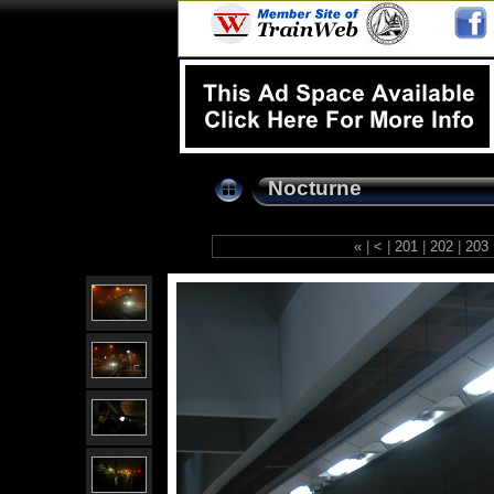
Nocturne
«
|
<
|
201
|
202
|
203