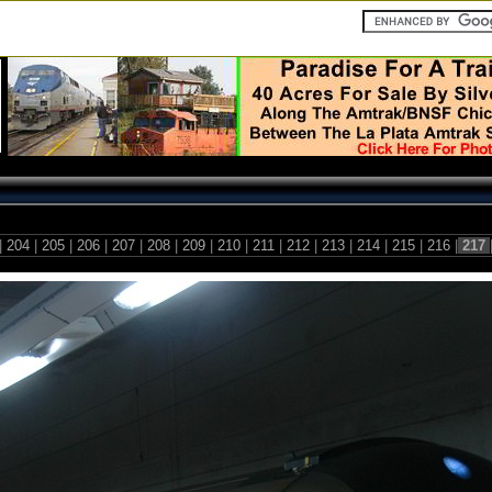
|
204
|
205
|
206
|
207
|
208
|
209
|
210
|
211
|
212
|
213
|
214
|
215
|
216
|
217