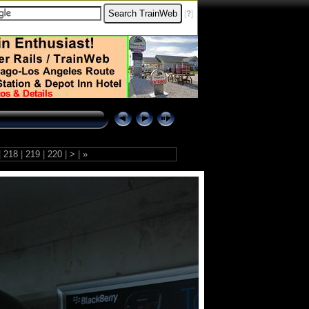
[
?
]
|
218
|
219
|
220
|
>
|
»