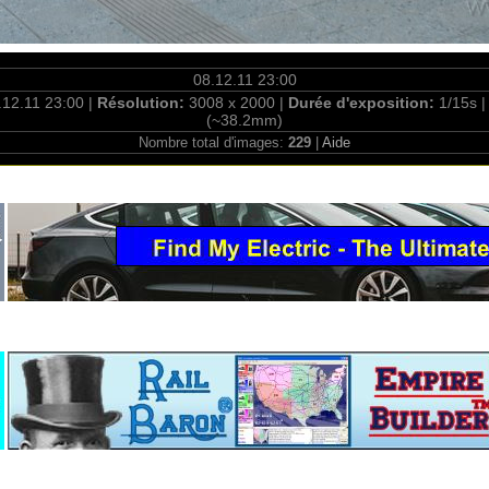
08.12.11 23:00
.12.11 23:00 |
Résolution:
3008 x 2000 |
Durée d'exposition:
1/15s 
(~38.2mm)
Nombre total d'images:
229
|
Aide