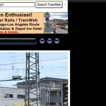
[
?
]