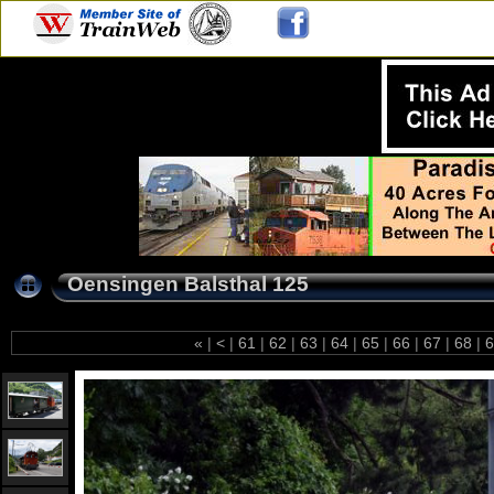
Oensingen Balsthal 125
«
|
<
|
61
|
62
|
63
|
64
|
65
|
66
|
67
|
68
|
6