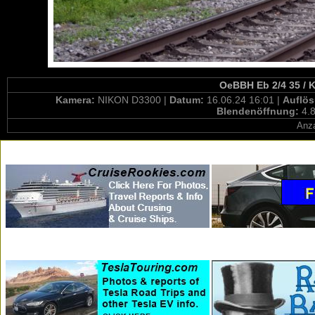
OeBBH Eb 2/4 35 / K
Kamera:
NIKON D3300 |
Datum:
16.06.24 16:01 |
Auflö
Blendenöffnung:
4.8
Anza