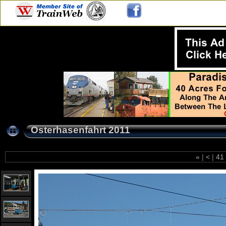
Osterhasenfahrt 2011
«
|
<
|
41