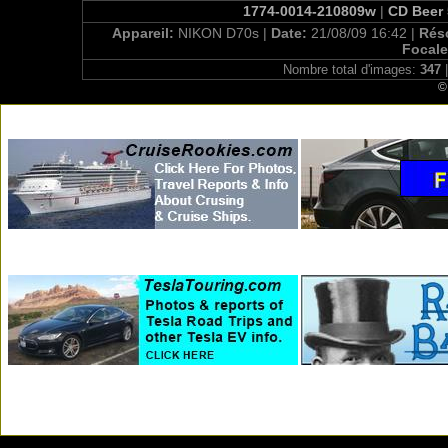
1774-0014-210809w
|
CD Beer 
Appareil:
NIKON D70s |
Date:
21/08/09 16:42 |
Rés
Focal
Nombre total d'images:
347
|
©