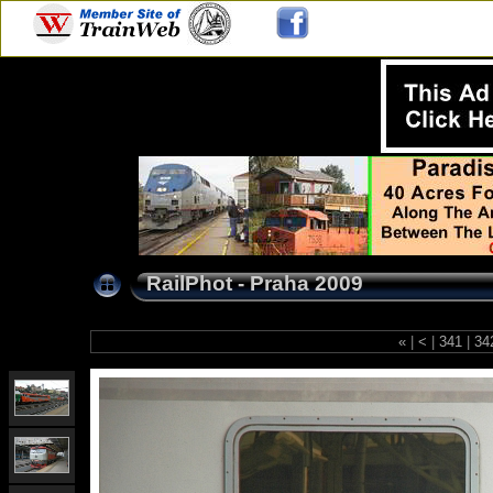
RailPhot - Praha 2009
«
|
<
|
341
|
34