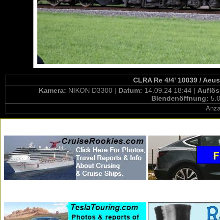
CLRA Re 4/4' 10039 / Aeus
Kamera:
NIKON D3300 |
Datum:
14.09.24 18:44 |
Auflö
Blendenöffnung:
5.0
Anza