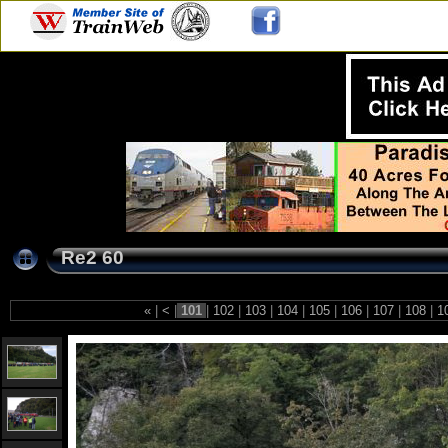
Re2 60
«
|
<
|
101
|
102
|
103
|
104
|
105
|
106
|
107
|
108
|
1