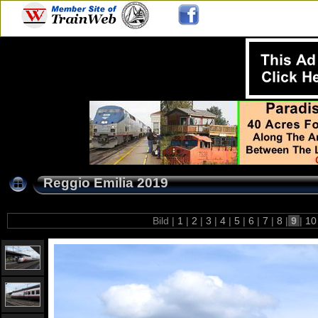
Reggio Emilia 2019
Bild |
1
|
2
|
3
|
4
|
5
|
6
|
7
|
8
|
9
|
1