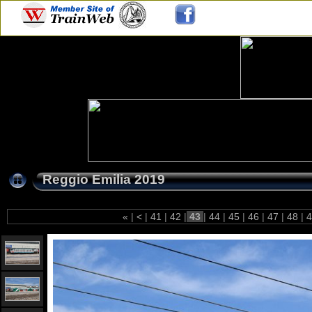
Reggio Emilia 2019
«
|
<
|
41
|
42
|
43
|
44
|
45
|
46
|
47
|
48
|
4