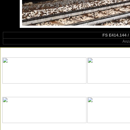
FS E414.144 /
Anza