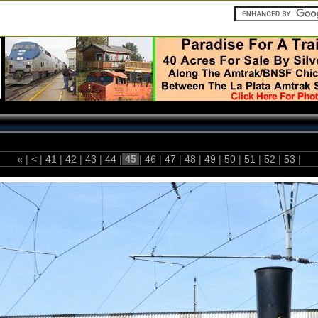
«
|
<
|
41
|
42
|
43
|
44
|
45
|
46
|
47
|
48
|
49
|
50
|
51
|
52
|
53
|