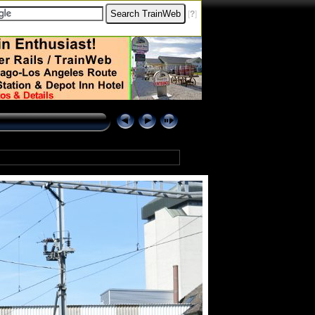
[
?
]