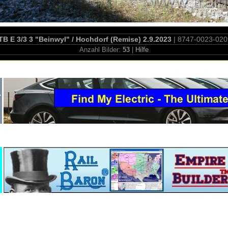
B E 3/3 3 "Beinwyl" / Hochdorf (Remise) 2.9.2023
| 8747-0023-02
Anzahl Bilder:
53
|
Hilfe