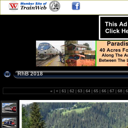
RhB 2018
«
|
<
|
61
|
62
|
63
|
64
|
65
|
66
|
67
|
68
|
6