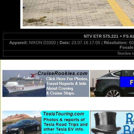
NTV ETR 575.221 + FS AL
Appareil:
NIKON D3300 |
Date:
23.07.16 17:05 |
Résolution:
60
Focale
Nombre t