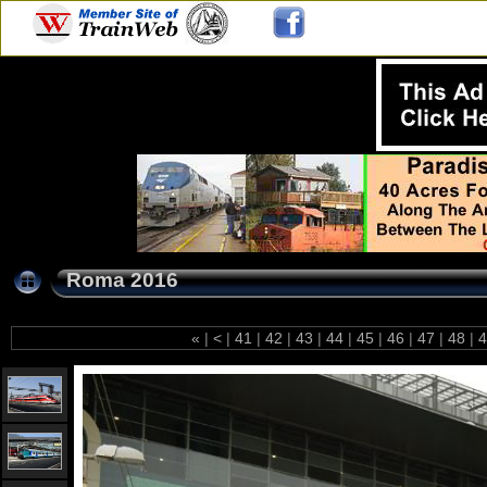
Roma 2016
«
|
<
|
41
|
42
|
43
|
44
|
45
|
46
|
47
|
48
|
4