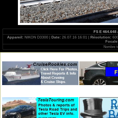
FS E 464.648 
Appareil:
NIKON D3300 |
Date:
26.07.16 16:01 |
Résolution:
600
Focale
Nombre t