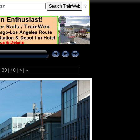
[
?
]
|
39
|
40
|
>
|
»