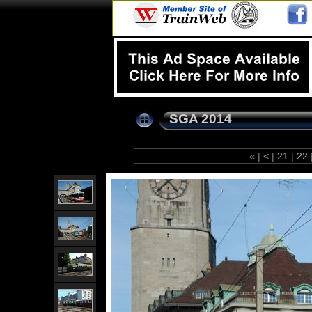
SGA 2014
«
|
<
|
21
|
22