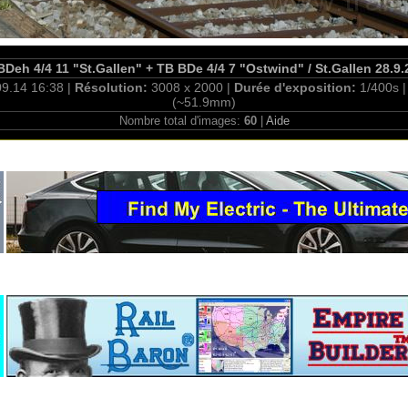
Deh 4/4 11 "St.Gallen" + TB BDe 4/4 7 "Ostwind" / St.Gallen 28.9
09.14 16:38 |
Résolution:
3008 x 2000 |
Durée d'exposition:
1/400s 
(~51.9mm)
Nombre total d'images:
60
|
Aide