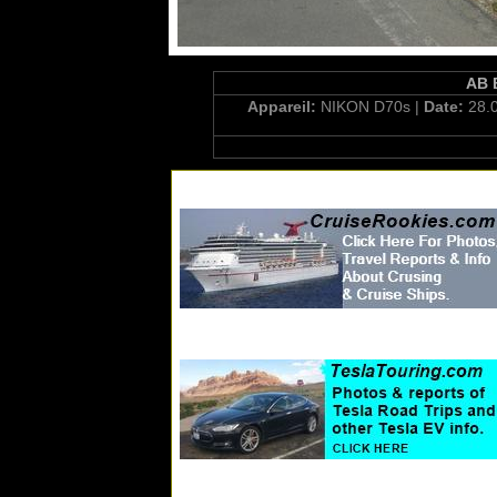
AB B
Appareil:
NIKON D70s |
Date:
28.