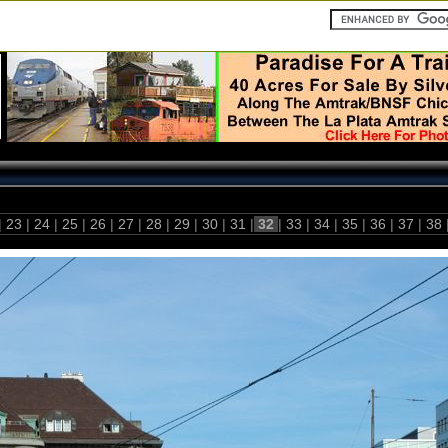
|
23
|
24
|
25
|
26
|
27
|
28
|
29
|
30
|
31
|
32
|
33
|
34
|
35
|
36
|
37
|
38