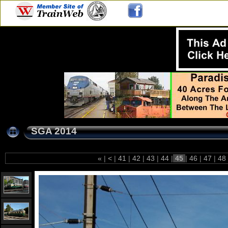
SGA 2014
«
|
<
|
41
|
42
|
43
|
44
|
45
|
46
|
47
|
48