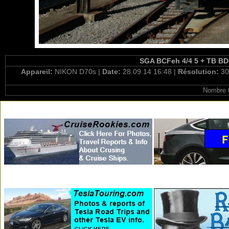
SGA BCFeh 4/4 5 + TB BDe 
Appareil:
NIKON D70s |
Date:
28.09.14 16:48 |
Résolution:
30
Nombre t