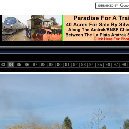
83
|
84
|
85
|
86
|
87
|
88
|
89
|
90
|
91
|
92
|
93
|
94
|
95
|
96
|
97
|
98
|