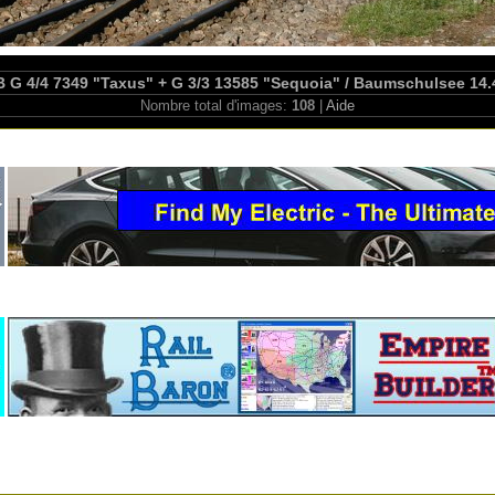
 G 4/4 7349 "Taxus" + G 3/3 13585 "Sequoia" / Baumschulsee 14.
Nombre total d'images:
108
|
Aide