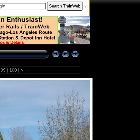
[
?
]
99
|
100
|
>
|
»