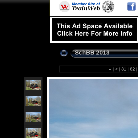
SchBB 2013
«
|
<
|
81
|
82
|