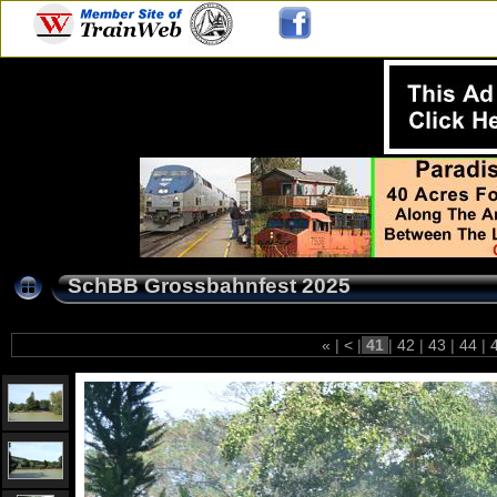
SchBB Grossbahnfest 2025
«
|
<
|
41
|
42
|
43
|
44
|