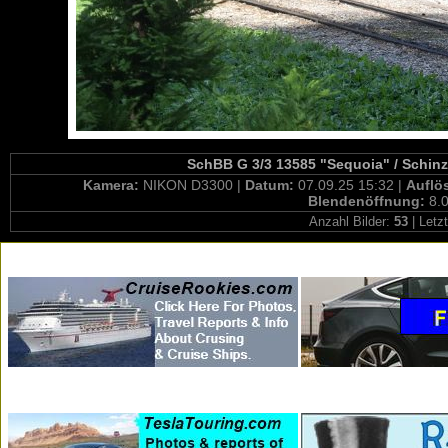
SchBB G 3/3 13585 "Sequoia" / Schin
Kamera:
NIKON D3300 |
Datum:
07.09.25 15:32 |
Auflö
Blendenöffnung:
8.0
Anzahl Bilder:
53
| Letz