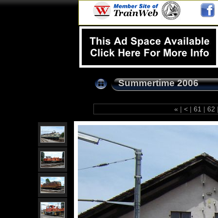
Summertime 2006
«
|
<
|
61
|
62