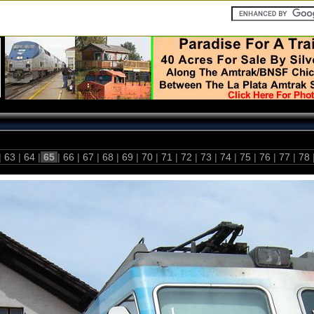
|
63
|
64
|
65
|
66
|
67
|
68
|
69
|
70
|
71
|
72
|
73
|
74
|
75
|
76
|
77
|
78