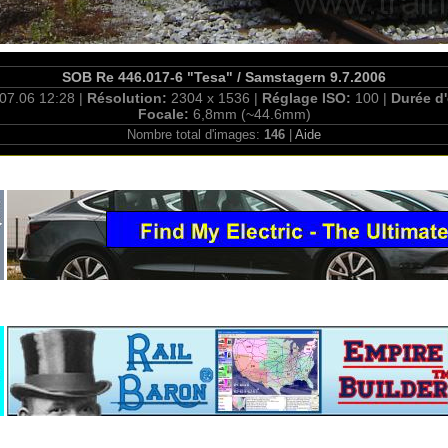
SOB Re 446.017-6 "Tesa" / Samstagern 9.7.2006
07.06 12:28 |
Résolution:
2304 x 1536 |
Réglage ISO:
100 |
Durée d
Focale:
6,8mm (~44.6mm)
Nombre total d'images:
146
|
Aide