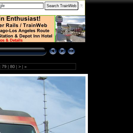
[
?
]
|
79
|
80
|
>
|
»