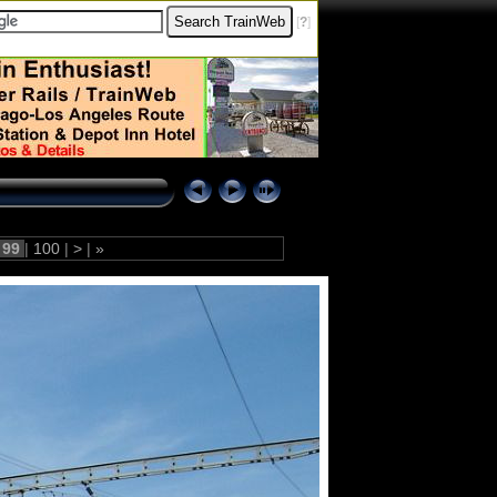
[
?
]
99
|
100
|
>
|
»