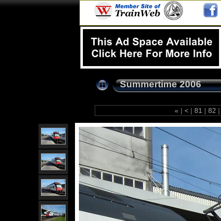
Summertime 2006
«
|
<
|
81
|
82
|