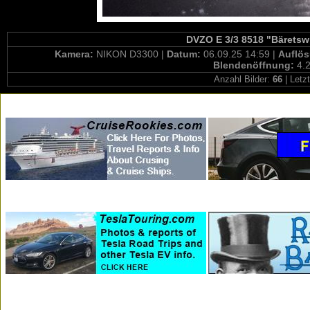
DVZO E 3/3 8518 "Bäretswi
Kamera:
NIKON D3300 |
Datum:
06.09.25 14:59 |
Auflö
Blendenöffnung:
4.2
Anzahl Bilder:
66
| Letz