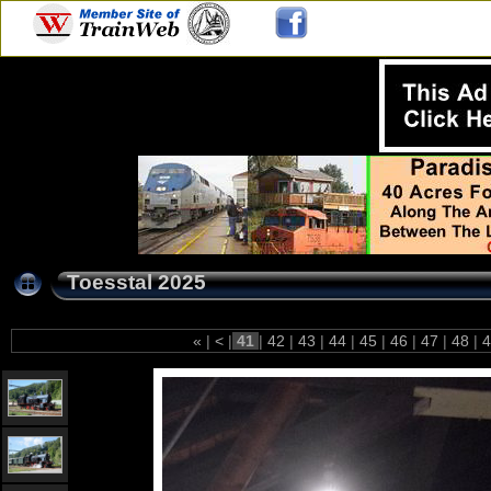
Toesstal 2025
«
|
<
|
41
|
42
|
43
|
44
|
45
|
46
|
47
|
48
|
4