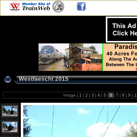
Westfaescht 2015
Image |
1
|
2
|
3
|
4
|
5
|
6
|
7
|
8
|
9
|
1