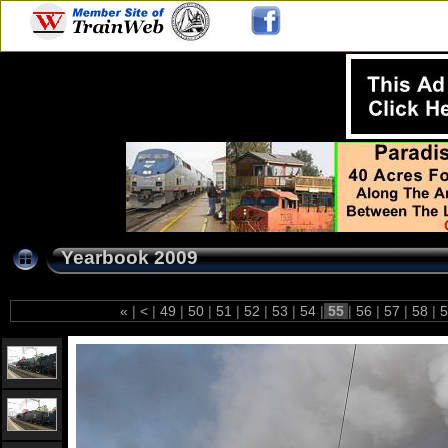
Yearbook 2009
«
|
<
|
49
|
50
|
51
|
52
|
53
|
54
|
55
|
56
|
57
|
58
|
5