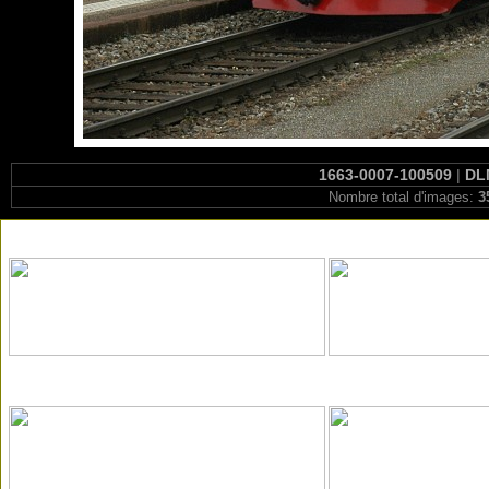
1663-0007-100509
|
DLM
Nombre total d'images:
3