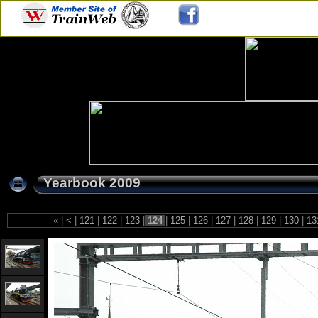
Yearbook 2009
«
|
<
|
121
|
122
|
123
|
124
|
125
|
126
|
127
|
128
|
129
|
130
|
13