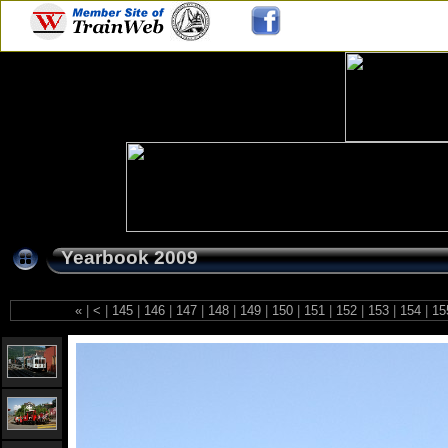
Yearbook 2009
«
|
<
|
145
|
146
|
147
|
148
|
149
|
150
|
151
|
152
|
153
|
154
|
15