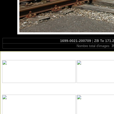
1699-0021-200709
|
ZB Te 171.2
Nombre total d'images:
3