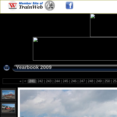
Yearbook 2009
«
|
<
|
241
|
242
|
243
|
244
|
245
|
246
|
247
|
248
|
249
|
250
|
25