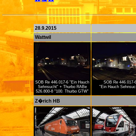
28.9.2015
Wattwil
SOB Re 446.017-6 "Ein Hauch
SOB Re 446.017-
Sehnsucht" + Thurbo RABe
"Ein Hauch Sehnsuc
526.800-8 "100. Thurbo GTW"
Z�rich HB