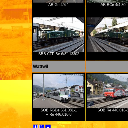
AB Ge 4/4 1
AB BCe 4/4 30
SBB-CFF Be 6/8''' 13302
Wattwil
SOB RBDe 561.081-1
SOB Re 446.016-
+ Re 446.016-8