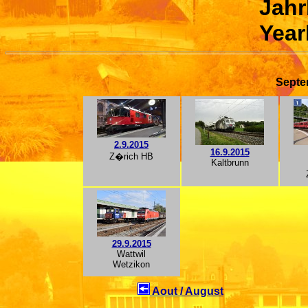
Jahr
Year
Septe
2.9.2015
16.9.2015
Z�rich HB
Kaltbrunn
29.9.2015
Wattwil
Wetzikon
Aout / August