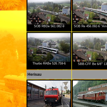
SOB RBDe 561.082-9
SOB Re 456.092-6 "Amr
Thurbo RABe 526.759-6
SBB-CFF Be 6/8''' 1
Herisau