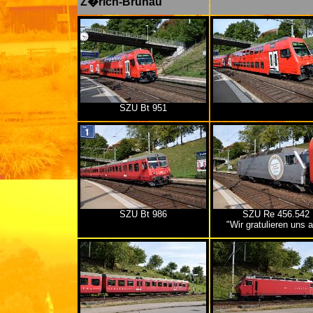
Z�rich-Brunau
SZU Bt 951
SZU Bt 986
SZU Re 456.542
"Wir gratulieren uns a