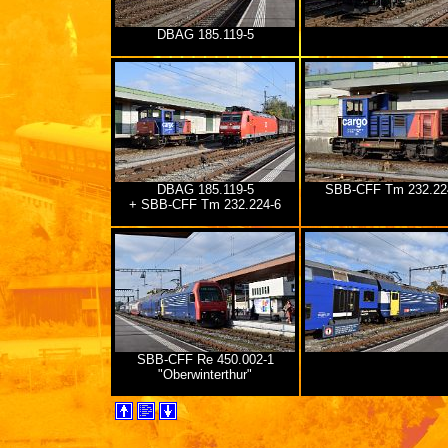
DBAG 185.119-5
DBAG 185.119-5
SBB-CFF Tm 232.22
+ SBB-CFF Tm 232.224-6
SBB-CFF Re 450.002-1
"Oberwinterthur"