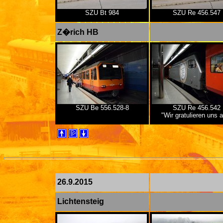
SZU Bt 984
SZU Re 456.547
Z�rich HB
SZU Be 556.528-8
SZU Re 456.542
"Wir gratulieren uns a
26.9.2015
Lichtensteig