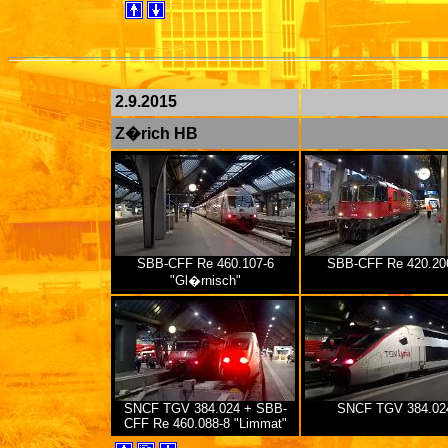
2.9.2015
Z�rich HB
SBB-CFF Re 460.107-6
SBB-CFF Re 420.20
"Gl�rnisch"
SNCF TGV 384.024 + SBB-
SNCF TGV 384.02
CFF Re 460.088-8 "Limmat"