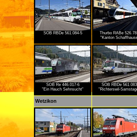
SOB RBDe 561.084-5
Thurbo RABe 526.78
"Kanton Schaffhaus
SOB Re 446.017-6
SOB RBDe 561.083
"Ein Hauch Sehnsucht"
"Richterswil-Samstag
Wetzikon