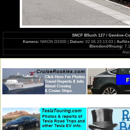
SNCF B5uxh 127 / Genève-Co
Kamera:
NIKON D3300 |
Datum:
02.06.23 13:03 |
Auflö
Blendenöffnung:
7.1
Anza