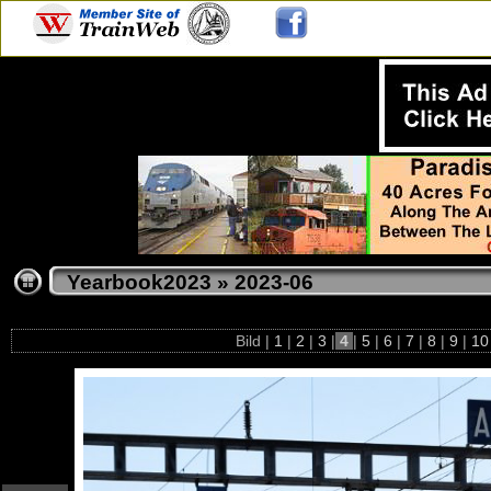
Yearbook2023
»
2023-06
Bild |
1
|
2
|
3
|
4
|
5
|
6
|
7
|
8
|
9
|
1