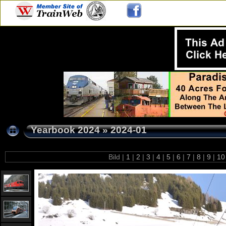
Yearbook 2024
»
2024-01
Bild |
1
|
2
|
3
|
4
|
5
|
6
|
7
|
8
|
9
|
1