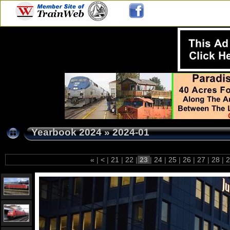
Yearbook 2024
»
2024-01
«
|
<
|
21
|
22
|
23
|
24
|
25
|
26
|
27
|
28
|
2