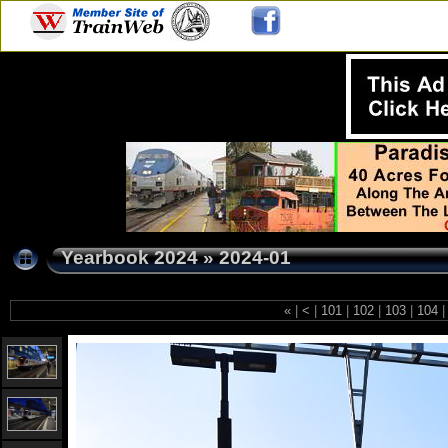
Yearbook 2024
»
2024-01
«
|
<
|
101
|
102
|
103
|
104
|