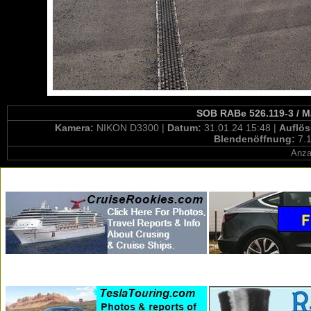
SOB RABe 526.119-3 / M
Kamera:
NIKON D3300 |
Datum:
31.01.24 15:48 |
Auflö
Blendenöffnung:
7.1
Anza