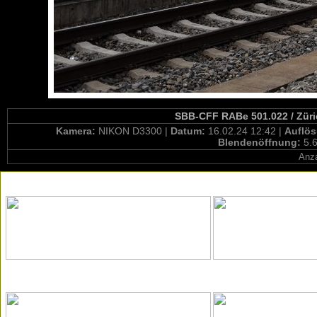
SBB-CFF RABe 501.022 / Züric
Kamera:
NIKON D3300 |
Datum:
16.02.24 12:42 |
Auflö
Blendenöffnung:
5.6
Anza