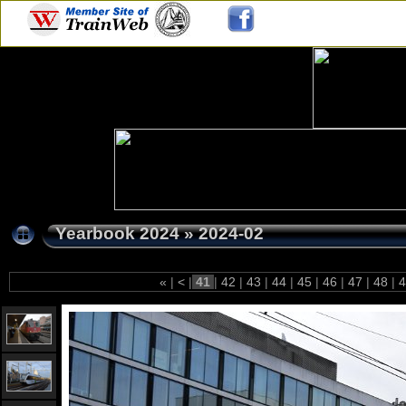
Yearbook 2024
»
2024-02
«
|
<
|
41
|
42
|
43
|
44
|
45
|
46
|
47
|
48
|
4