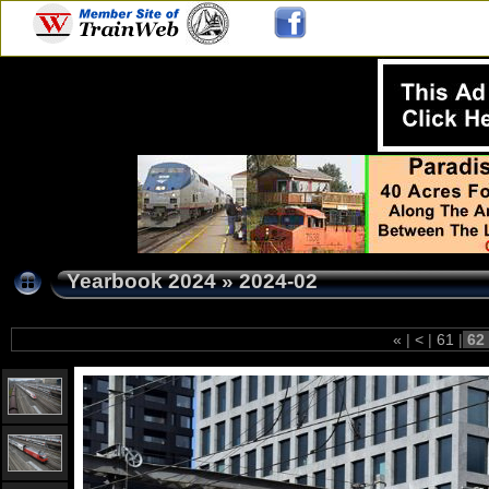
Yearbook 2024
»
2024-02
«
|
<
|
61
|
62