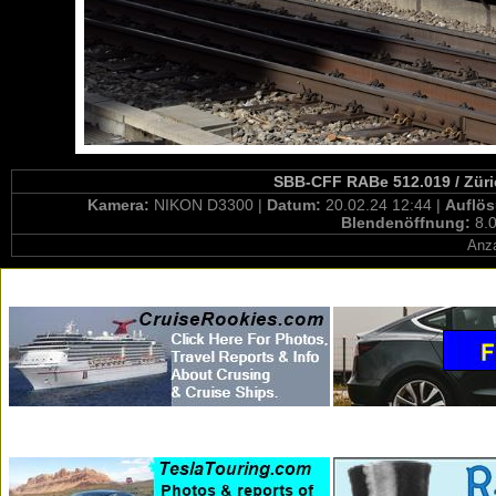
SBB-CFF RABe 512.019 / Züric
Kamera:
NIKON D3300 |
Datum:
20.02.24 12:44 |
Auflö
Blendenöffnung:
8.0
Anza