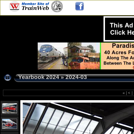
Yearbook 2024
»
2024-03
«
|
<
|