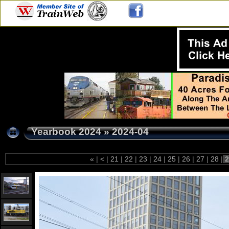
Yearbook 2024
»
2024-04
«
|
<
|
21
|
22
|
23
|
24
|
25
|
26
|
27
|
28
|
2