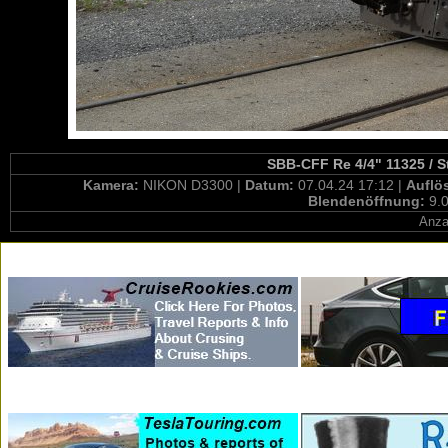
SBB-CFF Re 4/4" 11325 / S
Kamera:
NIKON D3300 |
Datum:
07.04.24 17:12 |
Auflö
Blendenöffnung:
9.0
Anza