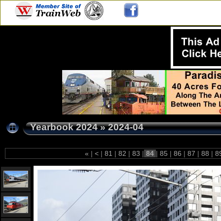
Yearbook 2024
»
2024-04
«
|
<
|
81
|
82
|
83
|
84
|
85
|
86
|
87
|
88
|
8