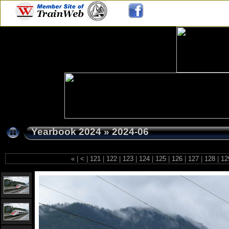
Yearbook 2024
»
2024-06
«
|
<
|
121
|
122
|
123
|
124
|
125
|
126
|
127
|
128
|
12