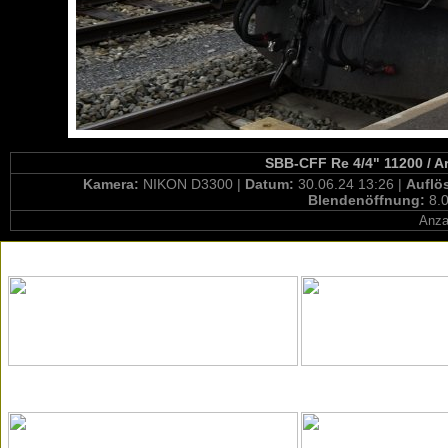
SBB-CFF Re 4/4" 11200 / A
Kamera:
NIKON D3300 |
Datum:
30.06.24 13:26 |
Auflö
Blendenöffnung:
8.0
Anza