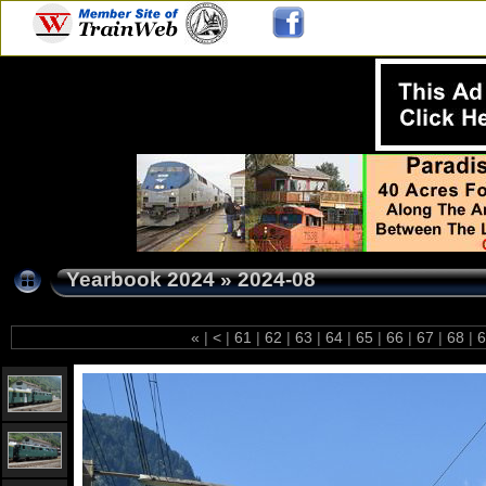
Yearbook 2024
»
2024-08
«
|
<
|
61
|
62
|
63
|
64
|
65
|
66
|
67
|
68
|
6