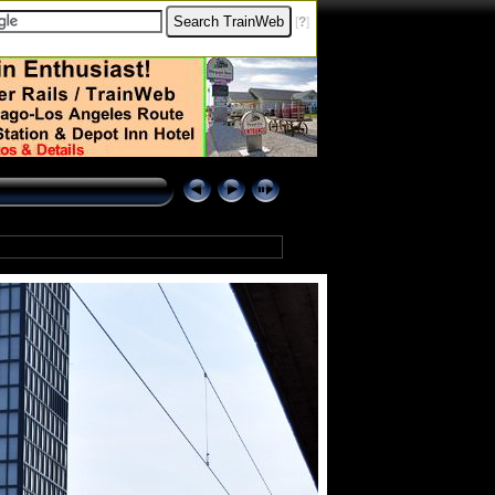
[
?
]