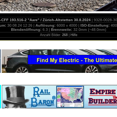
CFF 193.516-2 "Aare" / Zürich-Altstetten 30.8.2024
| 9328-0028-3
tum:
30.08.24 12:26 |
Auflösung:
6000 x 4000 |
ISO-Einstellung:
400
Blendenöffnung:
6.3 |
Brennweite:
32.0mm (~48.0mm)
Anzahl Bilder:
268
|
Hilfe