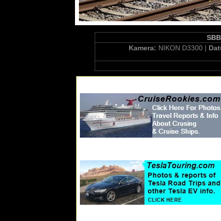
SBB-
Kamera:
NIKON D3300 |
Da