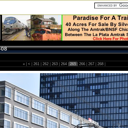
-08
«
|
<
|
261
|
262
|
263
|
264
|
265
|
266
|
267
|
268
|