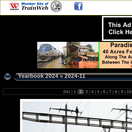
Yearbook 2024
»
2024-11
Bild |
1
|
2
|
3
|
4
|
5
|
6
|
7
|
8
|
9
|
1