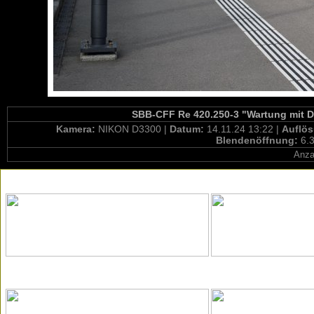
SBB-CFF Re 420.250-3 "Wartung mit Du
Kamera:
NIKON D3300 |
Datum:
14.11.24 13:22 |
Auflö
Blendenöffnung:
6.3
Anza