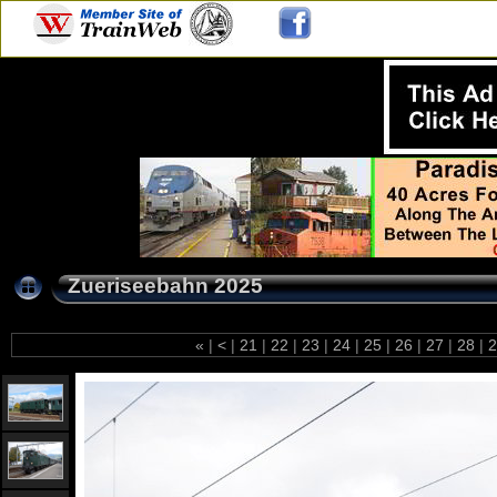
Zueriseebahn 2025
«
|
<
|
21
|
22
|
23
|
24
|
25
|
26
|
27
|
28
|
2