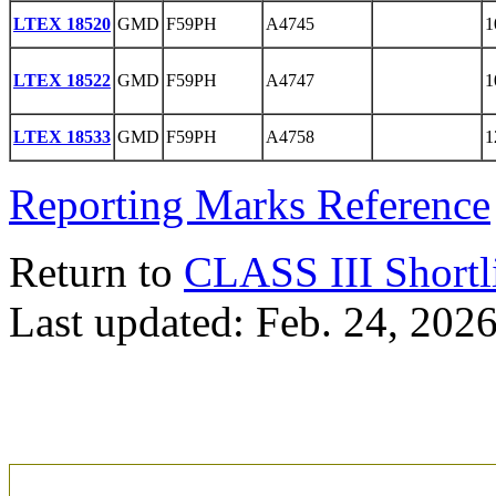
LTEX 18520
GMD
F59PH
A4745
1
LTEX 18522
GMD
F59PH
A4747
1
LTEX 18533
GMD
F59PH
A4758
1
Reporting Marks Reference
Return to
CLASS III Shortl
Last updated: Feb. 24, 202