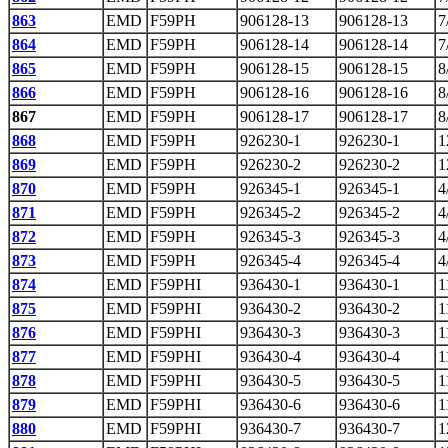
863
EMD
F59PH
906128-13
906128-13
7
864
EMD
F59PH
906128-14
906128-14
7
865
EMD
F59PH
906128-15
906128-15
8
866
EMD
F59PH
906128-16
906128-16
8
867
EMD
F59PH
906128-17
906128-17
8
868
EMD
F59PH
926230-1
926230-1
1
869
EMD
F59PH
926230-2
926230-2
1
870
EMD
F59PH
926345-1
926345-1
4
871
EMD
F59PH
926345-2
926345-2
4
872
EMD
F59PH
926345-3
926345-3
4
873
EMD
F59PH
926345-4
926345-4
4
874
EMD
F59PHI
936430-1
936430-1
1
875
EMD
F59PHI
936430-2
936430-2
1
876
EMD
F59PHI
936430-3
936430-3
1
877
EMD
F59PHI
936430-4
936430-4
1
878
EMD
F59PHI
936430-5
936430-5
1
879
EMD
F59PHI
936430-6
936430-6
1
880
EMD
F59PHI
936430-7
936430-7
1