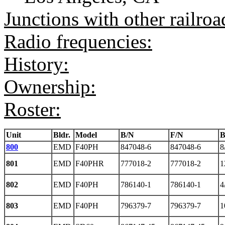
Junctions with other railroa
Radio frequencies:
History:
Ownership:
Roster:
Unit
Bldr.
Model
B/N
F/N
B
800
EMD
F40PH
847048-6
847048-6
8
801
EMD
F40PHR
777018-2
777018-2
1
802
EMD
F40PH
786140-1
786140-1
4
803
EMD
F40PH
796379-7
796379-7
1