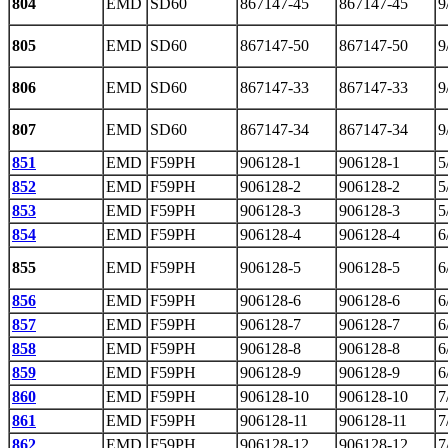
804
EMD
SD60
867147-45
867147-45
9
805
EMD
SD60
867147-50
867147-50
9
806
EMD
SD60
867147-33
867147-33
9
807
EMD
SD60
867147-34
867147-34
9
851
EMD
F59PH
906128-1
906128-1
5
852
EMD
F59PH
906128-2
906128-2
5
853
EMD
F59PH
906128-3
906128-3
5
854
EMD
F59PH
906128-4
906128-4
6
855
EMD
F59PH
906128-5
906128-5
6
856
EMD
F59PH
906128-6
906128-6
6
857
EMD
F59PH
906128-7
906128-7
6
858
EMD
F59PH
906128-8
906128-8
6
859
EMD
F59PH
906128-9
906128-9
6
860
EMD
F59PH
906128-10
906128-10
7
861
EMD
F59PH
906128-11
906128-11
7
862
EMD
F59PH
906128-12
906128-12
7