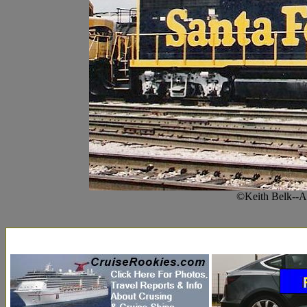
©Keith Belk--A