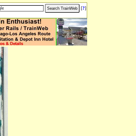
[
?
]