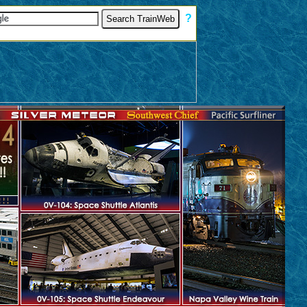
[
?
]