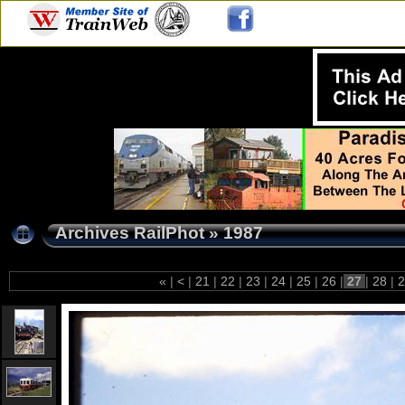
Archives RailPhot
»
1987
«
|
<
|
21
|
22
|
23
|
24
|
25
|
26
|
27
|
28
|
2