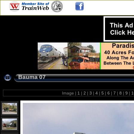
Bauma 07
Image |
1
|
2
|
3
|
4
|
5
|
6
|
7
|
8
|
9
|
1