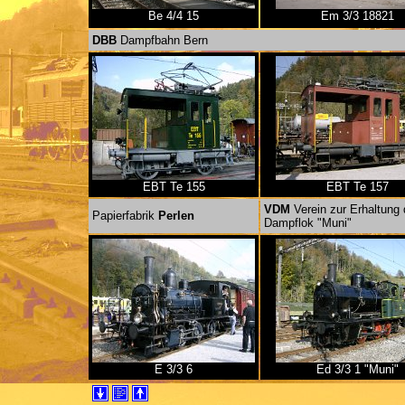
Be 4/4 15
Em 3/3 18821
DBB
Dampfbahn Bern
EBT Te 155
EBT Te 157
VDM
Verein zur Erhaltung 
Papierfabrik
Perlen
Dampflok "Muni"
E 3/3 6
Ed 3/3 1 "Muni"