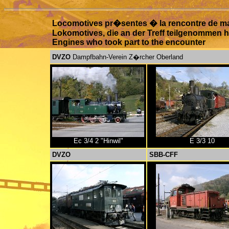
Locomotives pr�sentes � la rencontre de ma
Lokomotives, die an der Treff teilgenommen 
Engines who took part to the encounter
DVZO
Dampfbahn-Verein Z�rcher Oberland
Ec 3/4 2 "Hinwil"
E 3/3 10
DVZO
SBB-CFF