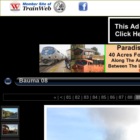
Bauma 08
«
|
<
|
81
|
82
|
83
|
84
|
85
|
86
|
87
|
88
|
8