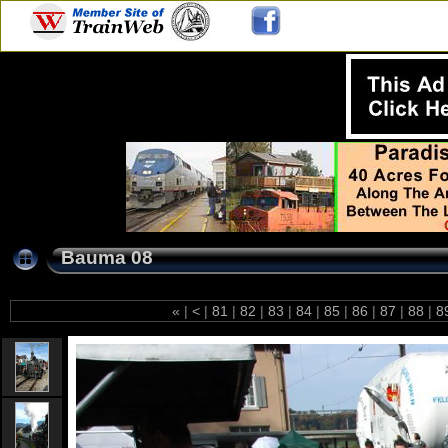
Bauma 08
«
|
<
|
81
|
82
|
83
|
84
|
85
|
86
|
87
|
88
|
8