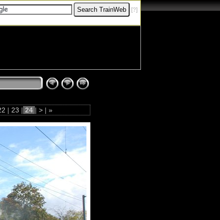
[
?
]
22
|
23
|
24
|
>
|
»