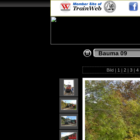
Bauma 09
Bild |
1
|
2
|
3
|
4